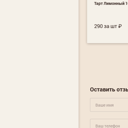
рт Клубника-розмарин 120гр
Тарт Лимонный 1
20 за шт
290 за шт
Купить
Оставить отз