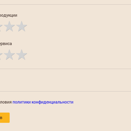
родукции
ервиса
словия
политики конфиденциальности
ыв