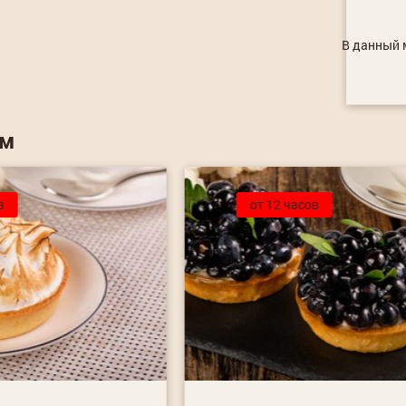
В данный м
ем
в
от 12 часов