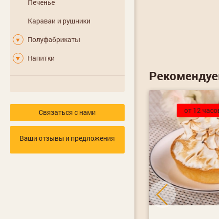
Печенье
Караваи и рушники
Полуфабрикаты
▼
Напитки
▼
Рекоменду
Хит
от 12 часо
Связаться с нами
Ваши отзывы и предложения