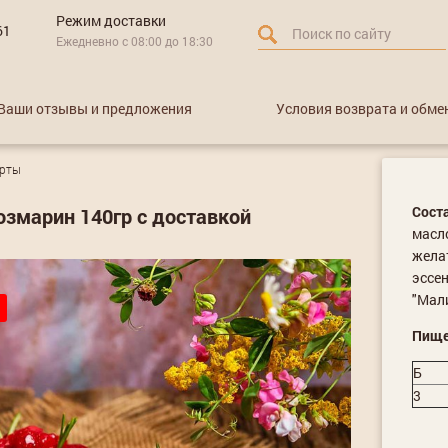
Режим доставки
61
Ежедневно с 08:00 до 18:30
Ваши отзывы и предложения
Условия возврата и обме
арты
Сост
озмарин 140гр с доставкой
масло
желат
эссен
"Мали
Пище
Б
3