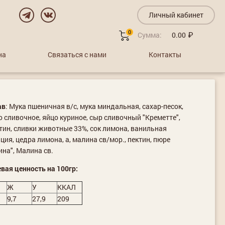
Личный кабинет
0
Сумма:
0.00
на
Связаться с нами
Контакты
ав
: Мука пшеничная в/с, мука миндальная, сахар-песок,
 сливочное, яйцо куриное, сыр сливочный "Креметте",
ин, сливки животные 33%, сок лимона, ванильная
ция, цедра лимона, а, малина св/мор., пектин, пюре
на", Малина св.
вая ценность на 100гр:
Ж
У
ККАЛ
9,7
27,9
209