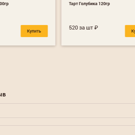
00гр
Тарт Голубика 120гр
520 за шт
Купить
К
ыв