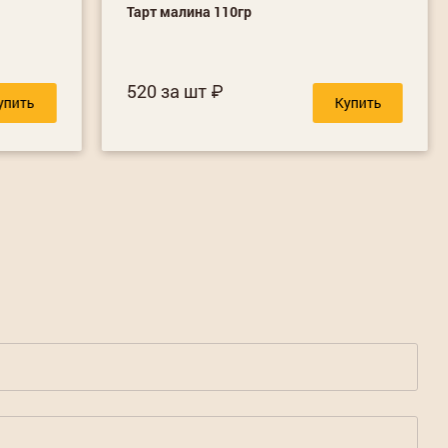
Тарт малина 110гр
520 за шт
упить
Купить