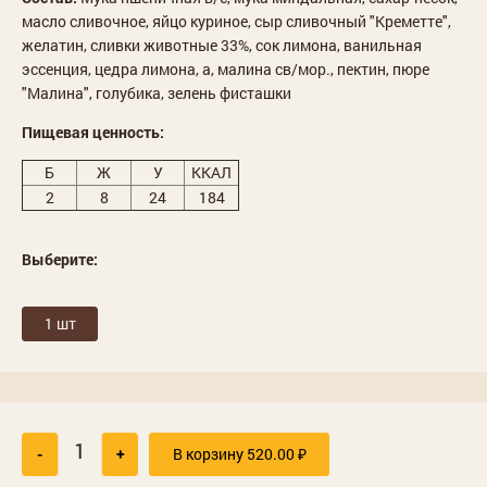
масло сливочное, яйцо куриное, сыр сливочный "Креметте",
желатин, сливки животные 33%, сок лимона, ванильная
эссенция, цедра лимона, а, малина св/мор., пектин, пюре
"Малина", голубика, зелень фисташки
Пищевая ценность:
Б
Ж
У
ККАЛ
2
8
24
184
Выберите:
1 шт
-
+
В корзину
520.00
₽