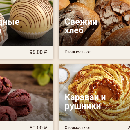
дные
Свежий
ы
хлеб
95.00
Стоимость от
Караваи и
рушники
80.00
2
Стоимость от