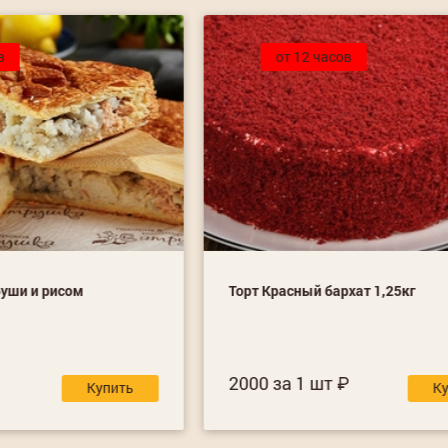
в
от 12 часов
буши и рисом
Торт Красный бархат 1,25кг
2000 за 1 шт
Купить
К