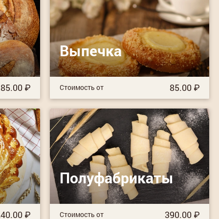
Выпечка
85.00
85.00
Стоимость от
Полуфабрикаты
40.00
390.00
Стоимость от