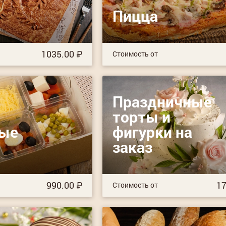
Пицца
1035.00
Стоимость от
Праздничные
торты и
ные
фигурки на
заказ
990.00
17
Стоимость от