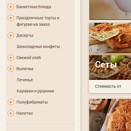
Банкетные блюда
▼
Праздничные торты и
▼
фигурки на заказ
Десерты
▼
Шоколадные конфеты
Свежий хлеб
▼
Сеты
Выпечка
▼
Печенье
Стоимость от
Караваи и рушники
Полуфабрикаты
▼
Напитки
▼