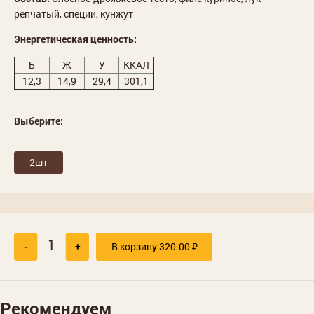
репчатый, специи, кунжут
Энергетическая ценность:
Б
Ж
У
ККАЛ
12,3
14,9
29,4
301,1
Выберите:
2шт
-
+
В корзину
320.00
₽
Рекомендуем