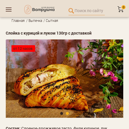
0
Главная
Выпечка
Сытная
Слойка с курицей и луком 130гр с доставкой
от 12 часов.
Состав:
Слоеное-дрожжевое тесто, филе куриное, лук