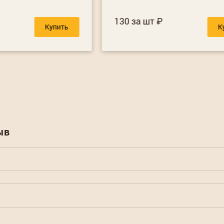
130 за шт
Купить
К
ыв