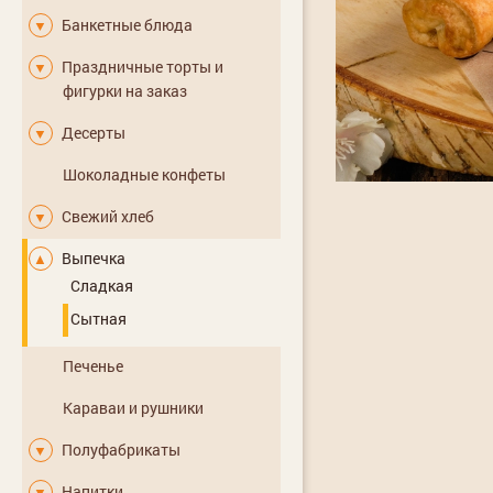
Банкетные блюда
▼
Праздничные торты и
▼
фигурки на заказ
Десерты
▼
Шоколадные конфеты
Свежий хлеб
▼
Выпечка
▲
Сладкая
Сытная
Печенье
Караваи и рушники
Полуфабрикаты
▼
Напитки
▼