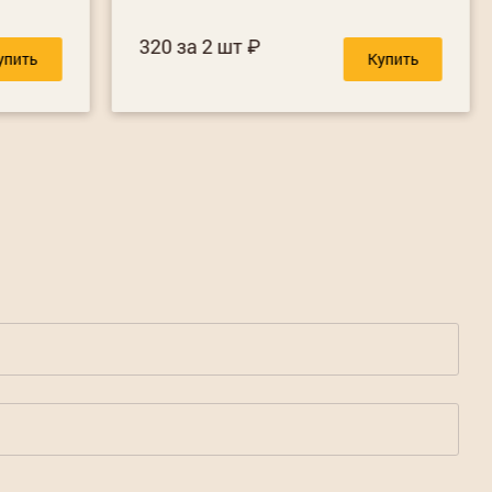
320 за 2 шт
упить
Купить