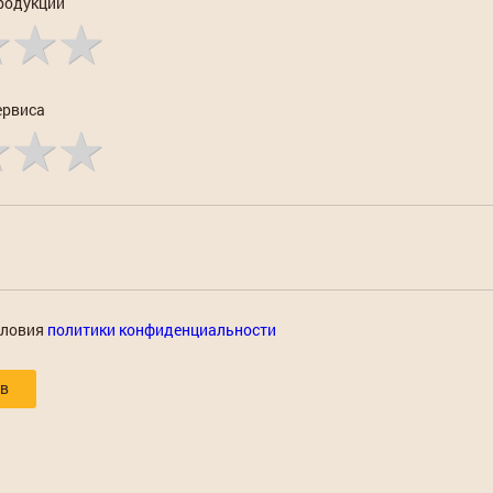
родукции
ервиса
словия
политики конфиденциальности
ыв