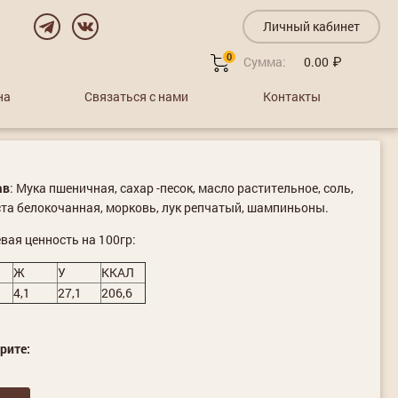
Личный кабинет
0
Сумма:
0.00
на
Связаться с нами
Контакты
ав
: Мука пшеничная, сахар -песок, масло растительное, соль,
та белокочанная, морковь, лук репчатый, шампиньоны.
ая ценность на 100гр:
Ж
У
ККАЛ
4,1
27,1
206,6
рите: