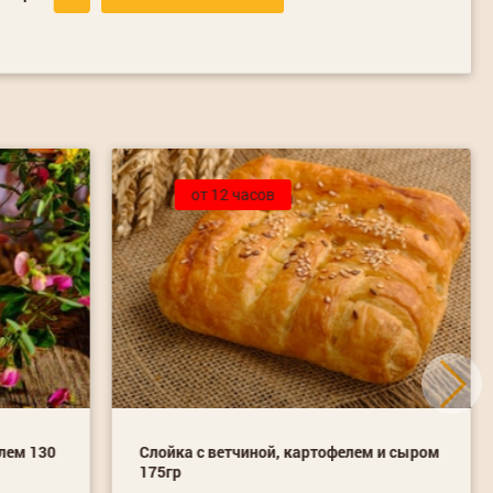
от 12 часов
лем 130
Слойка с ветчиной, картофелем и сыром
175гр