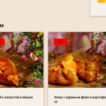
ем
в
Хит
 с капустой и яйцом
Элеш с куриным филе и картофе
гр