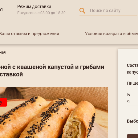
Режим доставки
61
Ежедневно с 08:00 до 18:30
Ваши отзывы и предложения
Условия возврата и обме
ная
Сост
ной с квашеной капустой и грибами
капус
оставкой
Пищев
Б
9
у
Выбе