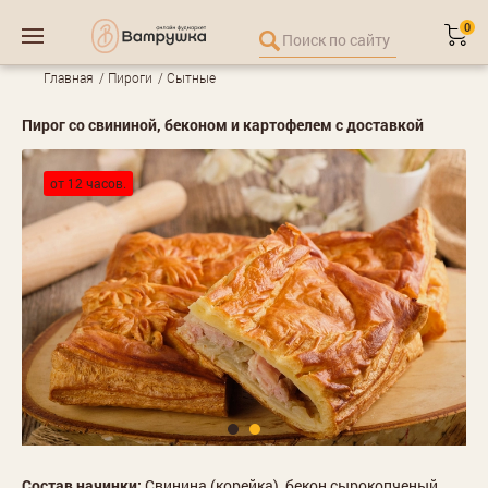
0
Главная
Пироги
Сытные
Пирог со свининой, беконом и картофелем с доставкой
от 12 часов.
Состав начинки:
Свинина (корейка), бекон сырокопченый,