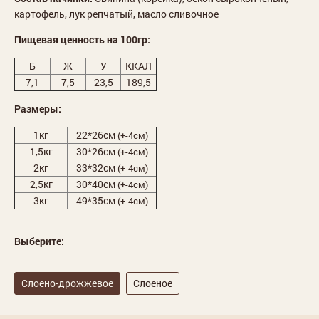
картофель, лук репчатый, масло сливочное
Пищевая ценность на 100гр:
Б
Ж
У
ККАЛ
7,1
7,5
23,5
189,5
Размеры:
1кг
22*26см
(+-4см)
1,5кг
30*26см
(+-4см)
2кг
33*32см
(+-4см)
2,5кг
30*40см
(+-4см)
3кг
49*35см
(+-4см)
Выберите:
Слоено-дрожжевое
Слоеное