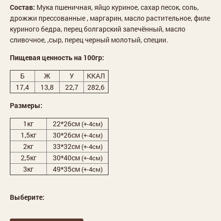
Состав:
Мука пшеничная, яйцо куриное, сахар песок, соль,
дрожжи прессованные , маргарин, масло растительное, филе
куриного бедра, перец болгарский запечённый, масло
сливочное, ,сыр, перец черный молотый, специи.
Пищевая ценность на 100гр:
Б
Ж
У
ККАЛ
17,4
13,8
22,7
282,6
Размеры:
1кг
22*26см
(+-4см)
1,5кг
30*26см
(+-4см)
2кг
33*32см
(+-4см)
2,5кг
30*40см
(+-4см)
3кг
49*35см
(+-4см)
Выберите: