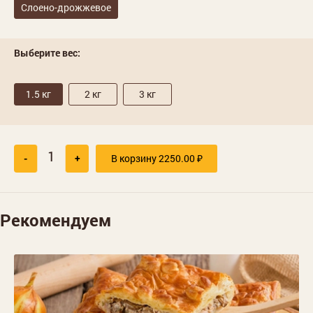
Слоено-дрожжевое
Выберите вес:
1.5 кг
2 кг
3 кг
-
+
В корзину
2250.00
₽
Рекомендуем