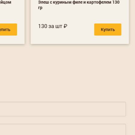
яйцом
Элеш с куриным филе и картофелем 130
гр
130 за шт
упить
Купить