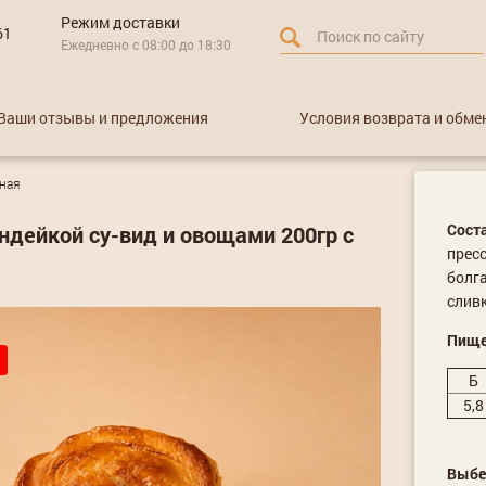
Режим доставки
61
Ежедневно с 08:00 до 18:30
Ваши отзывы и предложения
Условия возврата и обме
ная
Соста
ндейкой су-вид и овощами 200гр с
пресс
болга
сливк
Пище
Б
5,8
Выбе