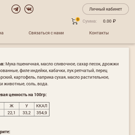
Личный кабинет
0
Сумма:
0.00
на
Связаться с нами
Контакты
в:
Мука пшеничная, масло сливочное, сахар песок, дрожжи
ованные, филе индейки, кабачки, лук репчатый, перец
рский, картофель, паприка сухая, масло растительное,
и животные, соль, вода.
вая ценность на 100гр:
Ж
У
ККАЛ
22,1
33,2
354,9
рите: