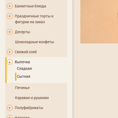
Банкетные блюда
▼
Праздничные торты и
▼
фигурки на заказ
Десерты
▼
Шоколадные конфеты
Свежий хлеб
▼
Выпечка
▲
Сладкая
Сытная
Печенье
Караваи и рушники
Полуфабрикаты
▼
Напитки
▼