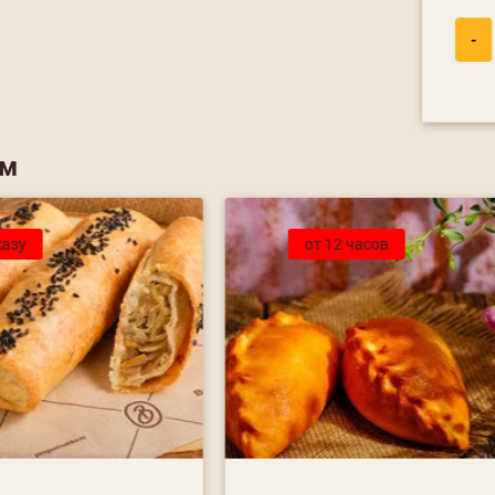
-
ем
казу
от 12 часов