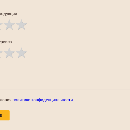
родукции
ервиса
словия
политики конфиденциальности
ыв