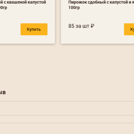
й с квашеной капустой
Пирожок сдобный с капустой и 
00гр
100гр
85 за шт
Купить
К
ыв