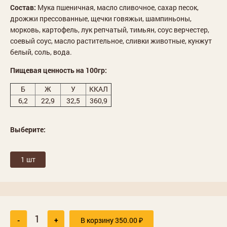
Состав:
Мука пшеничная, масло сливочное, сахар песок,
дрожжи прессованные, щечки говяжьи, шампиньоны,
морковь, картофель, лук репчатый, тимьян, соус верчестер,
соевый соус, масло растительное, сливки животные, кунжут
белый, соль, вода.
Пищевая ценность на 100гр:
Б
Ж
У
ККАЛ
6,2
22,9
32,5
360,9
Выберите:
1 шт
-
+
В корзину
350.00
₽