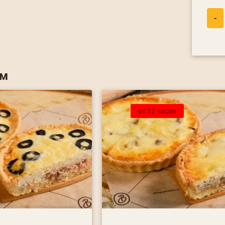
-
ем
от 12 часов