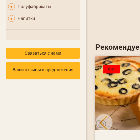
Полуфабрикаты
▼
Напитки
▼
Рекоменду
Связаться с нами
от 12 часов
Хит
Ваши отзывы и предложения