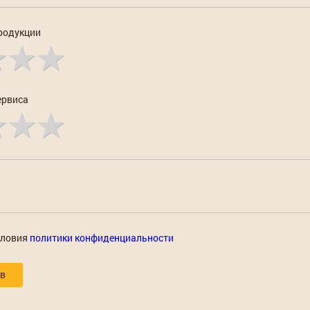
родукции
ервиса
словия
политики конфиденциальности
ыв