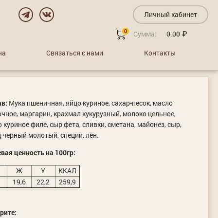
Личный кабинет
0
Сумма:
0.00
на
Связаться с нами
Контакты
ав:
Мука пшеничная, яйцо куриное, сахар-песок, масло
чное, маргарин, крахмал кукурузный, молоко цельное,
 куриное филе, сыр фета, сливки, сметана, майонез, сыр,
 черный молотый, специи, лён.
вая ценность на 100гр:
Ж
У
ККАЛ
19,6
22,2
259,9
рите: