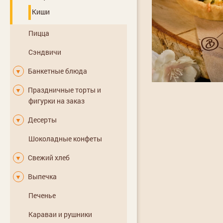
Киши
Пицца
Сэндвичи
Банкетные блюда
▼
Праздничные торты и
▼
фигурки на заказ
Десерты
▼
Шоколадные конфеты
Свежий хлеб
▼
Выпечка
▼
Печенье
Караваи и рушники