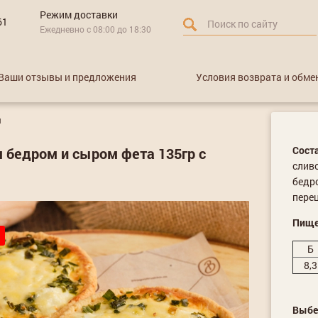
Режим доставки
61
Ежедневно с 08:00 до 18:30
Ваши отзывы и предложения
Условия возврата и обме
и
Сост
 бедром и сыром фета 135гр с
сливо
бедро
перец
Пище
Б
8,3
Выбе