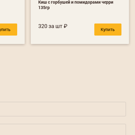
р
Киш с горбушей и помидорами черри
135гр
320 за шт
упить
Купить