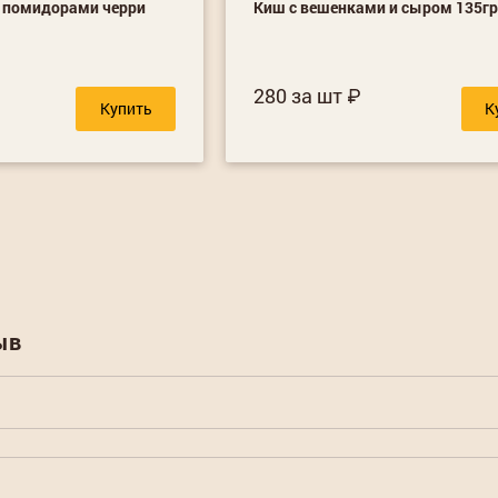
и помидорами черри
Киш с вешенками и сыром 135г
280 за шт
Купить
К
ыв