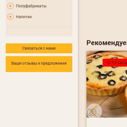
Полуфабрикаты
▼
Напитки
▼
Рекоменду
Связаться с нами
Хит
от 12 часо
Ваши отзывы и предложения