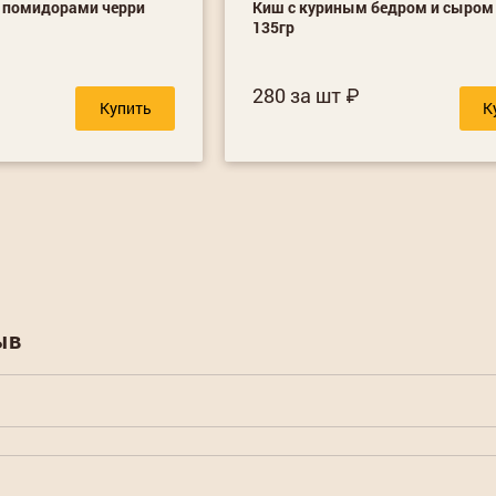
и помидорами черри
Киш с куриным бедром и сыром
135гр
280 за шт
Купить
К
ыв