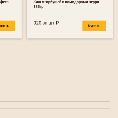
 фета
Киш с горбушей и помидорами черри
135гр
320 за шт
упить
Купить