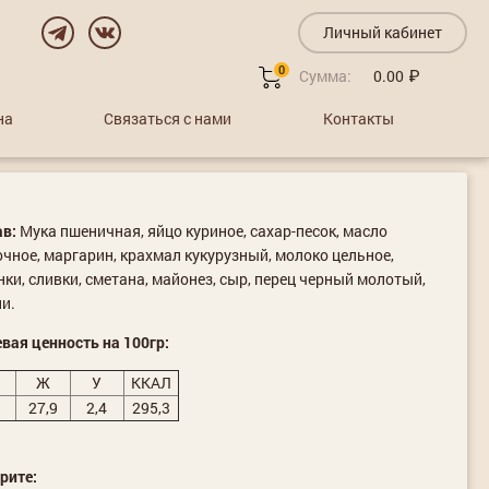
Личный кабинет
0
Сумма:
0.00
на
Связаться с нами
Контакты
ав:
Мука пшеничная, яйцо куриное, сахар-песок, масло
чное, маргарин, крахмал кукурузный, молоко цельное,
ки, сливки, сметана, майонез, сыр, перец черный молотый,
и.
вая ценность на 100гр:
Ж
У
ККАЛ
27,9
2,4
295,3
рите: