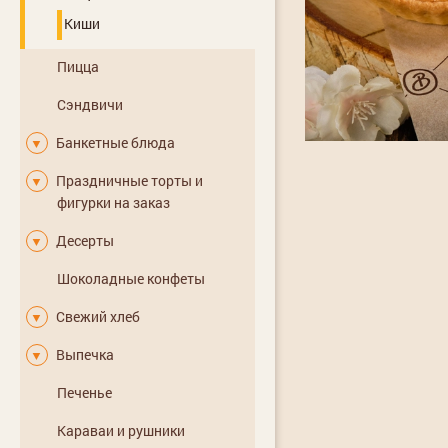
Киши
Пицца
Сэндвичи
Банкетные блюда
▼
Праздничные торты и
▼
фигурки на заказ
Десерты
▼
Шоколадные конфеты
Свежий хлеб
▼
Выпечка
▼
Печенье
Караваи и рушники