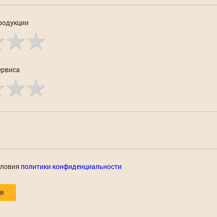
родукции
ервиса
словия
политики конфиденциальности
ыв