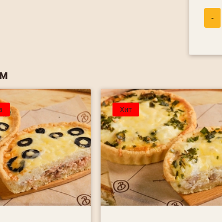
-
ем
в
Хит