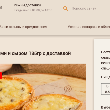
Режим доставки
61
Ежедневно с 08:00 до 18:30
Ваши отзывы и предложения
Условия возврата и обме
и
Сост
ми и сыром 135гр с доставкой
сливо
вешен
специ
Пище
Б
8,5
Выбе