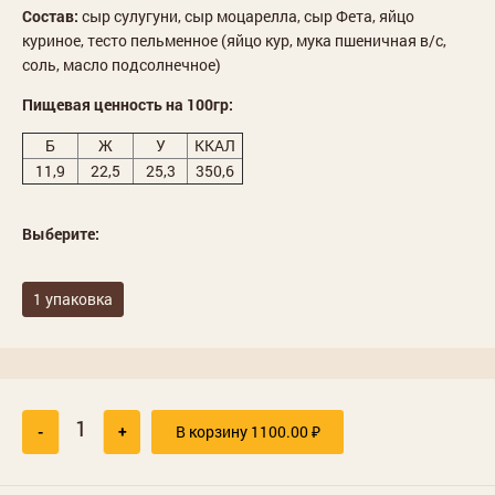
Состав:
сыр сулугуни, сыр моцарелла, сыр Фета, яйцо
куриное, тесто пельменное (яйцо кур, мука пшеничная в/с,
соль, масло подсолнечное)
Пищевая ценность на 100гр:
Б
Ж
У
ККАЛ
11,9
22,5
25,3
350,6
Выберите:
1 упаковка
-
+
В корзину
1100.00
₽