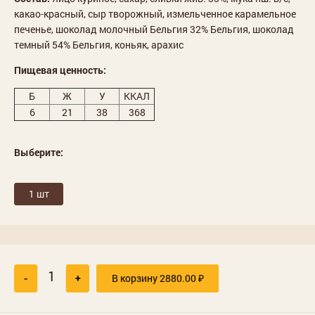
какао-красный, сыр творожный, измельченное карамельное
печенье, шоколад молочный Бельгия 32% Бельгия, шоколад
темный 54% Бельгия, коньяк, арахис
Пищевая ценность:
Б
Ж
У
ККАЛ
6
21
38
368
Выберите:
1 шт
-
+
В корзину
2880.00
₽