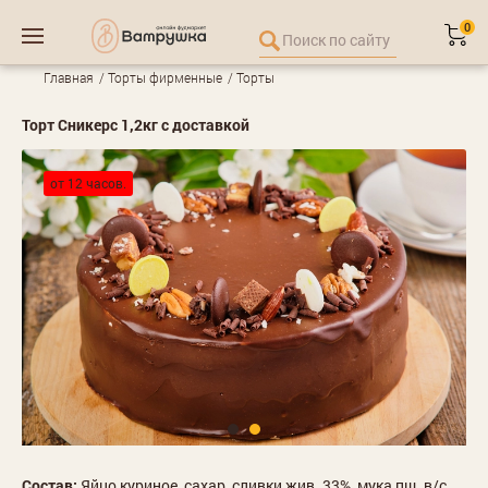
0
Главная
Торты фирменные
Торты
Торт Сникерс 1,2кг с доставкой
от 12 часов.
Состав:
Яйцо куриное, сахар, сливки жив. 33%, мука пш. в/с,