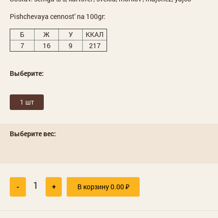
Pishchevaya cennost' na 100gr:
Б
Ж
У
ККАЛ
7
16
9
217
Выберите:
1 шт
Выберите вес:
-
+
В корзину
0.00
₽