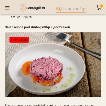
0
Главная
Архив
Salat semga pod shuboj 200gr с доставкой
от 12 часов.
Sostav: semga s/s, kartofel', svekla, morkov', majonez, yajco