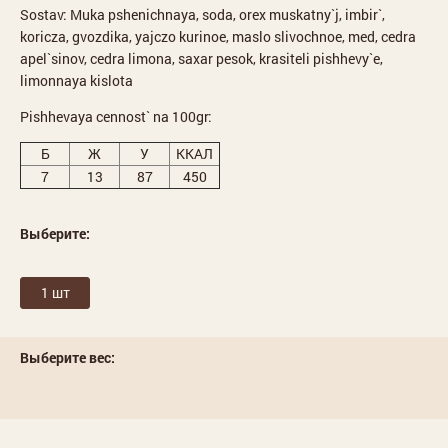
Sostav: Muka pshenichnaya, soda, orex muskatny`j, imbir`,
koricza, gvozdika, yajczo kurinoe, maslo slivochnoe, med, cedra
apel`sinov, cedra limona, saxar pesok, krasiteli pishhevy`e,
limonnaya kislota
Pishhevaya cennost` na 100gr:
Б
Ж
У
ККАЛ
7
13
87
450
Выберите:
1 шт
Выберите вес: