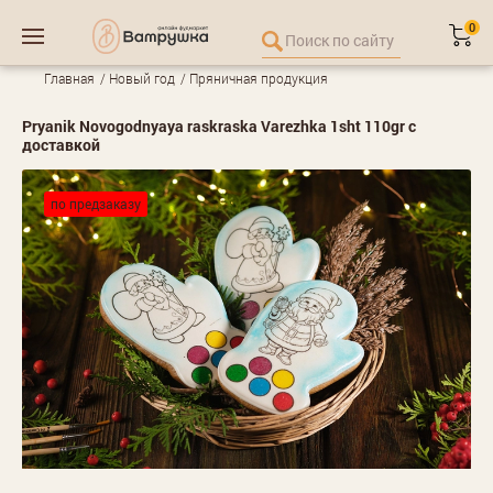
0
Главная
Новый год
Пряничная продукция
Pryanik Novogodnyaya raskraska Varezhka 1sht 110gr с
доставкой
по предзаказу