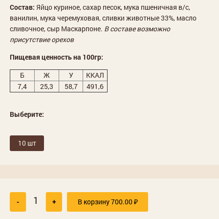
Состав:
Яйцо куриное, сахар песок, мука пшеничная в/с,
ванилин, мука черемуховая, сливки животные 33%, масло
сливочное, сыр Маскарпоне.
В составе возможно
присутствие орехов
Пищевая ценность на 100гр:
Б
Ж
У
ККАЛ
7,4
25,3
58,7
491,6
Выберите:
10 шт
-
+
В корзину
700.00
₽