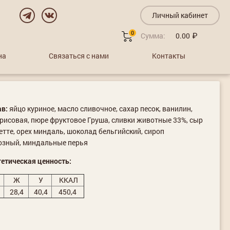
Личный кабинет
0
Сумма:
0.00
на
Связаться с нами
Контакты
ав:
яйцо куриное, масло сливочное, сахар песок, ванилин,
рисовая, пюре фруктовое Груша, сливки животные 33%, сыр
тте, орех миндаль, шоколад бельгийский, сироп
озный, миндальные перья
етическая ценность:
Ж
У
ККАЛ
28,4
40,4
450,4