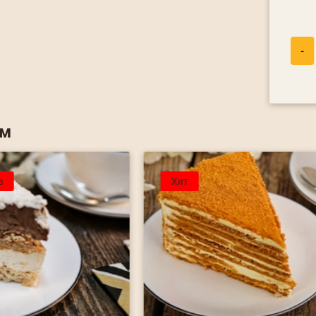
-
ем
в
Хит