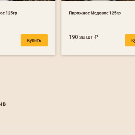
ое 125гр
Пирожное Медовое 125гр
190 за шт
Купить
К
ыв