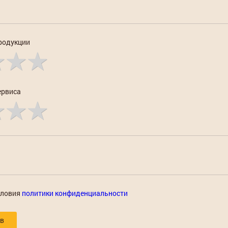
родукции
ервиса
словия
политики конфиденциальности
ыв