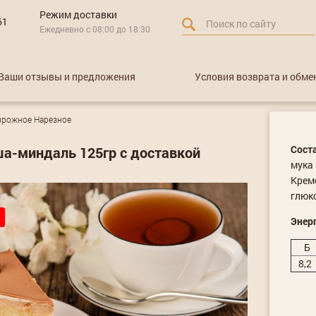
Режим доставки
61
Ежедневно с 08:00 до 18:30
Ваши отзывы и предложения
Условия возврата и обме
ирожное Нарезное
Сост
а-миндаль 125гр с доставкой
мука 
Креме
глюк
Энерг
Б
8,2