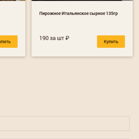
Пирожное Итальянское сырное 135гр
190 за шт
упить
Купить