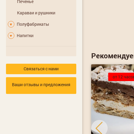
Печенье
Караваи и рушники
Полуфабрикаты
▼
Напитки
▼
Рекоменду
Связаться с нами
от 12 часов
от 12 часо
Ваши отзывы и предложения