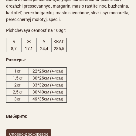
drozhzhi pressovannye , margarin, maslo rastitel'noe, buzhenina,
kartofel', perec bolgarskij, maslo slivochnoe, slivki ,syr mocarella,
perec chernyj molotyj, specii.
Pishchevaya cennost' na 100gr:
Б
Ж
У
ККАЛ
8,7
17,1
24,4
285,5
Размеры:
1кг
22*26см
(+-4см)
1,5кг
30*26см
(+-4см)
2кг
33*32см
(+-4см)
2,5кг
30*40см
(+-4см)
3кг
49*35см
(+-4см)
Выберите:
Слоено-дрожжевое