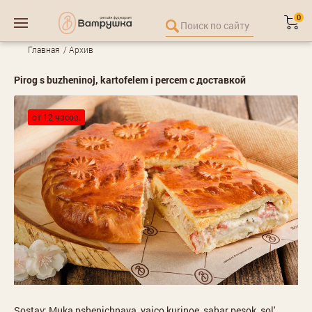
0
Главная
Архив
Pirog s buzheninoj, kartofelem i percem с доставкой
от 12 часов.
Sostav: Muka pshenichnaya, yajco kurinoe, sahar pesok, sol',