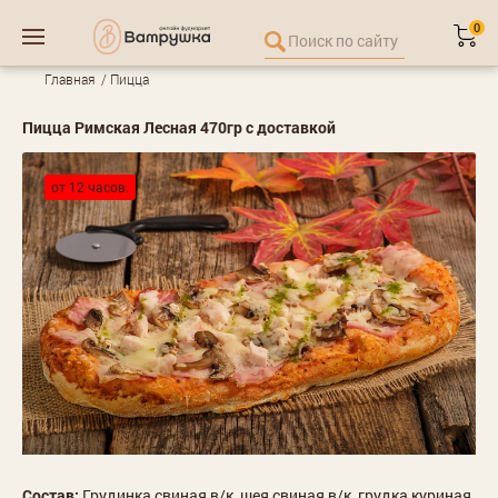
0
Главная
Пицца
Пицца Римская Лесная 470гр с доставкой
от 12 часов.
Состав:
Грудинка свиная в/к, шея свиная в/к, грудка куриная