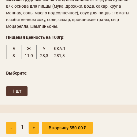
в/к, основа для пиццы (мука, дрожжи, вода, сахар, крупа
манная, соль, масло подсолнечное), соус для пиццы: томаты
в собственном соку, соль, сахар, прованские травы, сыр
моцарелла, шампиньоны.
Пищевая ценность на 100гр:
Б
Ж
У
ККАЛ
8
11,9
28,3
281,3
Выберите:
1 шт
-
+
В корзину
550.00
₽