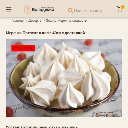
0
Главная
Десерты
Зефир, меренга, сладости
Меренга Презент к кофе 40гр с доставкой
от 12 часов.
Состав:
белок яичный, сахар, ванилин