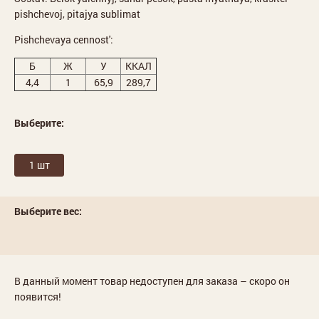
pishchevoj, pitajya sublimat
Pishchevaya cennost':
Б
Ж
У
ККАЛ
4,4
1
65,9
289,7
Выберите:
1 шт
Выберите вес:
В данный момент товар недоступен для заказа – скоро он
появится!