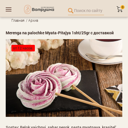
0
Главная
Архив
Merenga na palochke Myata-Pitajya 1sht/25gr с доставкой
от 12 часов.
Sostav: Belok yaichnyj, sahar pesok, pasta myatnaya, krasitel'