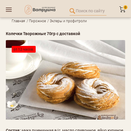
0
Главная
Пирожное
Эклеры и профитроли
Колечки Творожные 70гр с доставкой
от 12 часов.
Состав:
мука пшеничная в/с, масло сливочное, яйцо куриное,