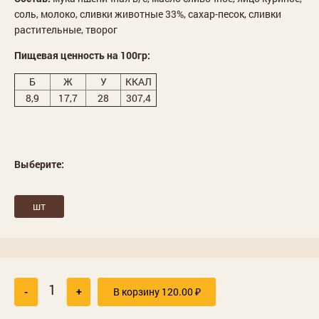
соль, молоко, сливки животные 33%, сахар-песок, сливки
растительные, творог
Пищевая ценность на 100гр:
Б
Ж
У
ККАЛ
8,9
17,7
28
307,4
Выберите:
шт
-
+
В корзину
120.00
₽