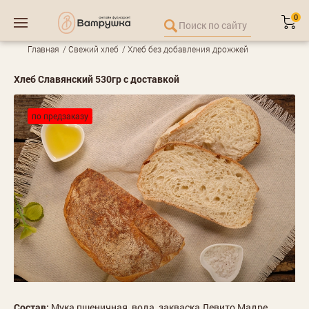
0
Главная
Свежий хлеб
Хлеб без добавления дрожжей
Хлеб Славянский 530гр с доставкой
по предзаказу
Состав:
Мука пшеничная, вода, закваска Левито Мадре,