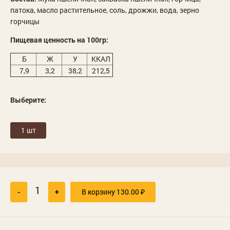
патока, масло растительное, соль, дрожжи, вода, зерно
горчицы
Пищевая ценность на 100гр:
Б
Ж
У
ККАЛ
7,9
3,2
38,2
212,5
Выберите:
1 шт
-
+
В корзину
130.00
₽