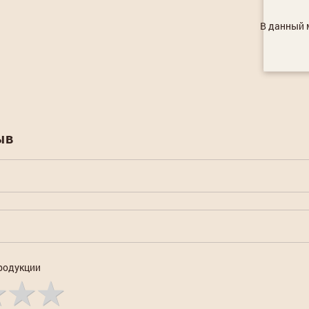
В данный м
ыв
родукции