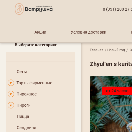
8 (351) 200 27 
Акции
Условия доставки
Выберите категорию:
Главная
Новый год
К
Zhyulʹen s kurit
Сеты
Торты фирменные
▼
от 24 часов.
Пирожное
▼
Пироги
▼
Пицца
Сэндвичи