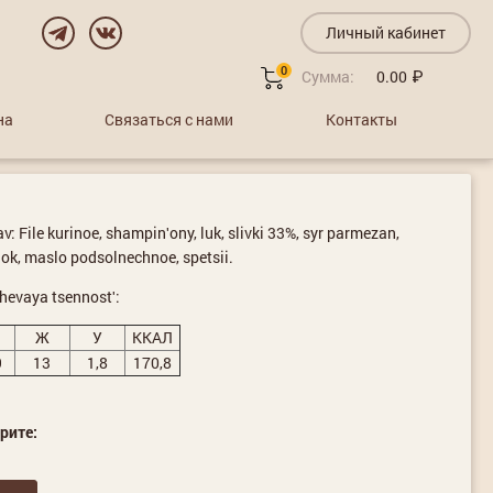
Личный кабинет
0
Сумма:
0.00
на
Связаться с нами
Контакты
v: File kurinoe, shampinʹony, luk, slivki 33%, syr parmezan,
ok, maslo podsolnechnoe, spetsii.
hevaya tsennostʹ:
Ж
У
ККАЛ
9
13
1,8
170,8
рите: