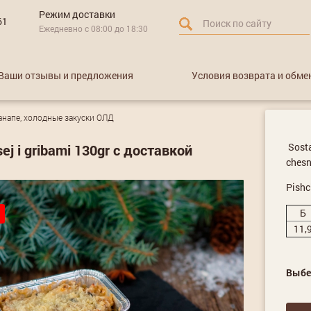
Режим доставки
61
Ежедневно с 08:00 до 18:30
Ваши отзывы и предложения
Условия возврата и обме
анапе, холодные закуски ОЛД
Sosta
sej i gribami 130gr с доставкой
chesn
Pishc
Б
11,
Выбе