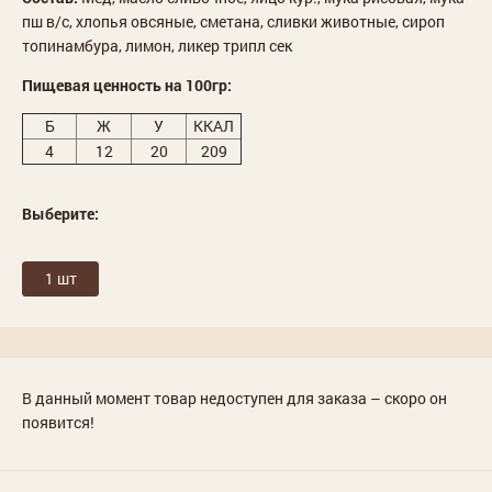
пш в/с, хлопья овсяные, сметана, сливки животные, сироп
топинамбура, лимон, ликер трипл сек
Пищевая ценность на 100гр:
Б
Ж
У
ККАЛ
4
12
20
209
Выберите:
1 шт
В данный момент товар недоступен для заказа – скоро он
появится!