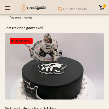
0
Главная
Архив
Tort Traktor с доставкой
по предзаказу
Srok izgotovleniya torta: 3-4 dnya