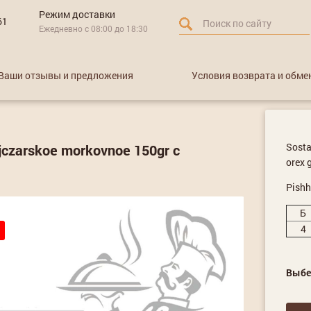
Режим доставки
61
Ежедневно с 08:00 до 18:30
Ваши отзывы и предложения
Условия возврата и обме
Sostav
jczarskoe morkovnoe 150gr с
orex g
Pishh
Б
4
Выбе