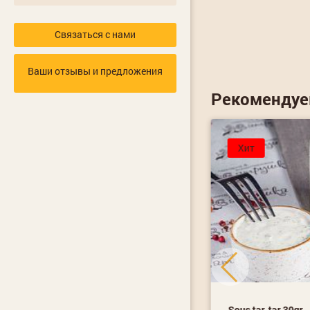
Связаться с нами
Ваши отзывы и предложения
Рекоменду
от 12 часов
Хит
chen' kurinaya v slivochnom souse s
Sous tar-tar 30gr