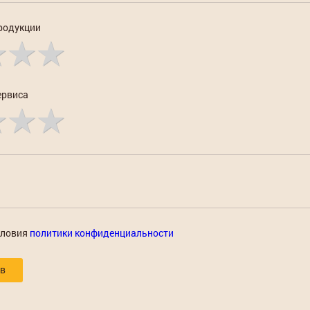
родукции
ервиса
словия
политики конфиденциальности
ыв