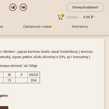
Личный кабинет
0
Сумма:
0.00
на
Связаться с нами
Контакты
: Morkov`, yajczo kurinoe, inulin, saxar trostnikovy`j, koricza,
reczkij, izyum, pektin, slivki zhivotny`e 33%, sy`r tvorozhny`j
evaya cennost` na 100gr:
Ж
У
ККАЛ
13
204
рите: