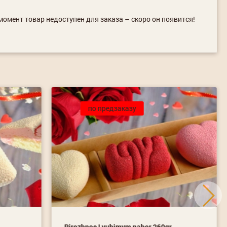
омент товар недоступен для заказа – скоро он появится!
по предзаказу
Pirozhnoe Lyubimym nabor 260gr