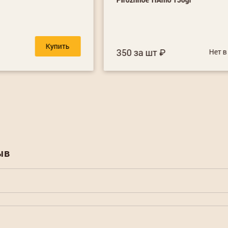
Купить
350 за шт
Нет в
ыв