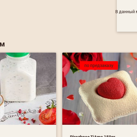
В данный м
ем
по предзаказу
Pirozhnoe TiAmo 150gr