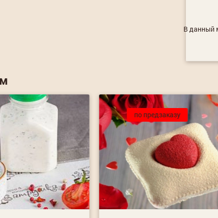
В данный м
ем
по предзаказу