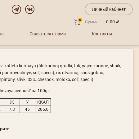
Личный кабинет
0
Сумма:
0.00
на
Связаться с нами
Контакты
: kotleta kurinaya (file kurinoj grudki, luk, yajco kurinoe, shpik,
 panirovochnye, sol', specii), ris otvarnoj, sous gribnoj
in'ony, slivki 33%, chesnok, moloko, sol', specii)
hevaya cennost' na 100gr:
Ж
У
ККАЛ
2
7,3
45
286,6
рите: