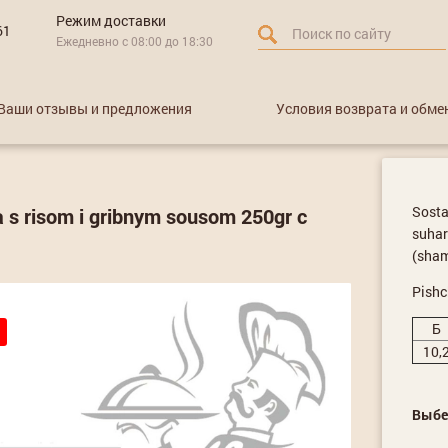
Режим доставки
61
Ежедневно с 08:00 до 18:30
Ваши отзывы и предложения
Условия возврата и обме
Sostav
a s risom i gribnym sousom 250gr с
suhari
(shamp
Pishc
Б
10,
Выбе