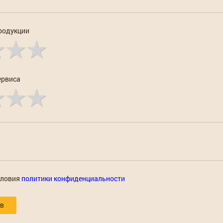
родукции
ервиса
словия
политики конфиденциальности
ыв