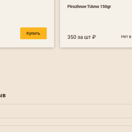
Pirozhnoe TiAmo 150gr
Купить
350 за шт
Нет в
ыв