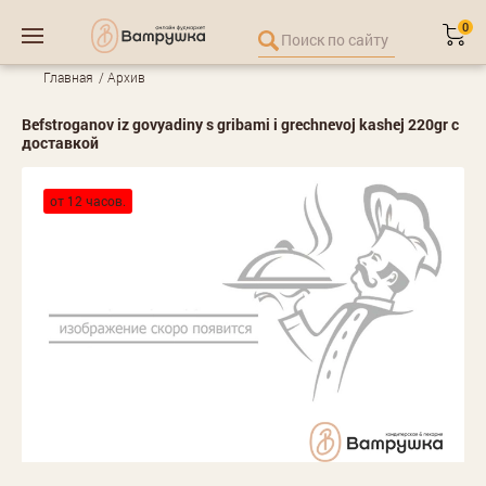
0
Главная
Архив
Befstroganov iz govyadiny s gribami i grechnevoj kashej 220gr с
доставкой
от 12 часов.