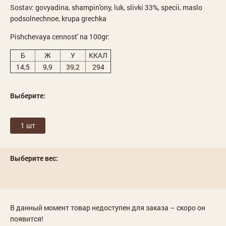
Sostav: govyadina, shampin'ony, luk, slivki 33%, specii, maslo
podsolnechnoe, krupa grechka
Pishchevaya cennost' na 100gr:
Б
Ж
У
ККАЛ
14,5
9,9
39,2
294
Выберите:
1 шт
Выберите вес:
В данный момент товар недоступен для заказа – скоро он
появится!